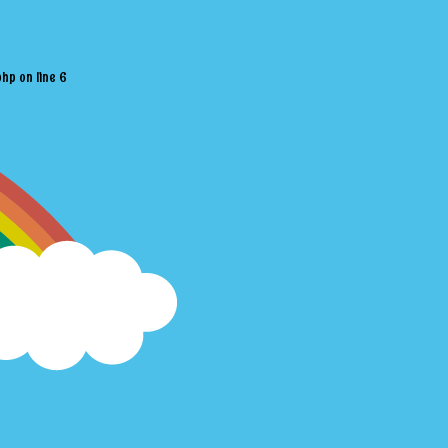
php
on line
6