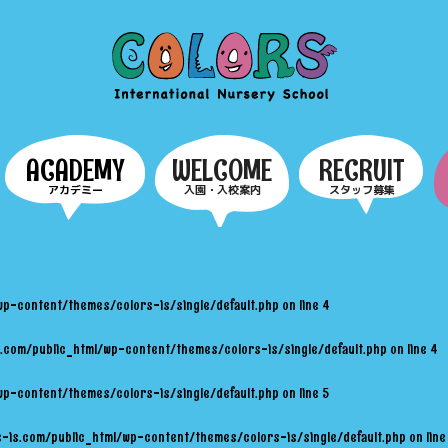
COLORS
ACADEMY
WELCOME
RECRUIT
アカデミー
入園・入校案内
スタッフ募集
wp-content/themes/colors-is/single/default.php
on line
4
.com/public_html/wp-content/themes/colors-is/single/default.php
on line
4
wp-content/themes/colors-is/single/default.php
on line
5
-is.com/public_html/wp-content/themes/colors-is/single/default.php
on lin