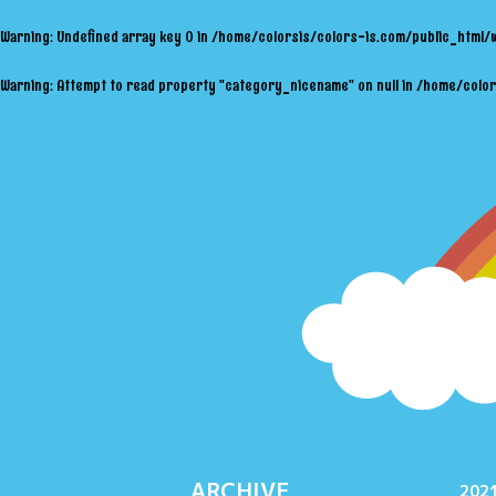
Warning
: Undefined array key 0 in
/home/colorsis/colors-is.com/public_html/
Warning
: Attempt to read property "category_nicename" on null in
/home/color
ARCHIVE
2021