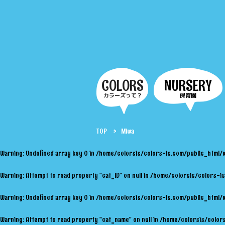
COLORS
NURSERY
カラーズって？
保育園
TOP
Miwa
Warning
: Undefined array key 0 in
/home/colorsis/colors-is.com/public_html/
Warning
: Attempt to read property "cat_ID" on null in
/home/colorsis/colors-is
Warning
: Undefined array key 0 in
/home/colorsis/colors-is.com/public_html/
Warning
: Attempt to read property "cat_name" on null in
/home/colorsis/colors