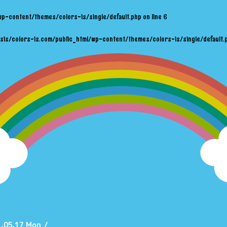
wp-content/themes/colors-is/single/default.php
on line
6
sis/colors-is.com/public_html/wp-content/themes/colors-is/single/default.
.05.17 Mon
/