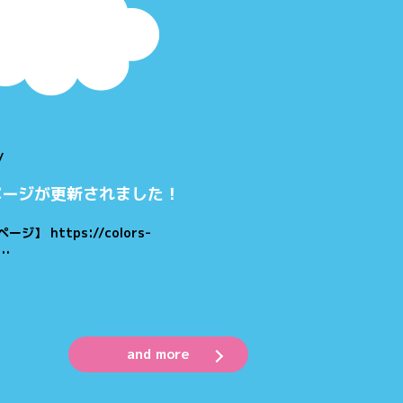
/
ページが更新されました！
】 https://colors-
t…
and more