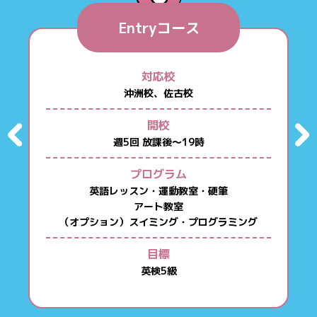
Entryコース
対応校
沖洲校、佐古校
開校
週5回 放課後〜19時
プログラム
英語レッスン・運動教室・硬筆
アート教室
（オプション）スイミング・プログラミング
目標
英検5級