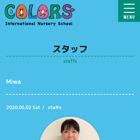
COLORS
スタッフ
staffs
Miwa
2020.05.02 Sat
/
staffs