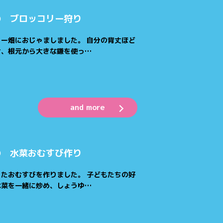
② ブロッコリー狩り
ー畑におじゃましました。 自分の背丈ほど
け、根元から大きな鎌を使っ…
and more
① 水菜おむすび作り
たおむすびを作りました。 子どもたちの好
水菜を一緒に炒め、しょうゆ…