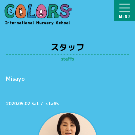
COLORS
スタッフ
staffs
Misayo
2020.05.02 Sat
/
staffs