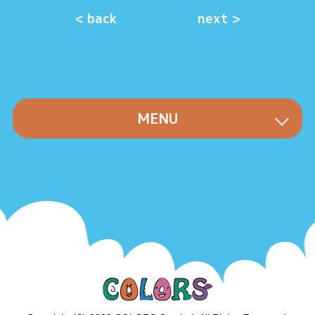
< back
next >
MENU