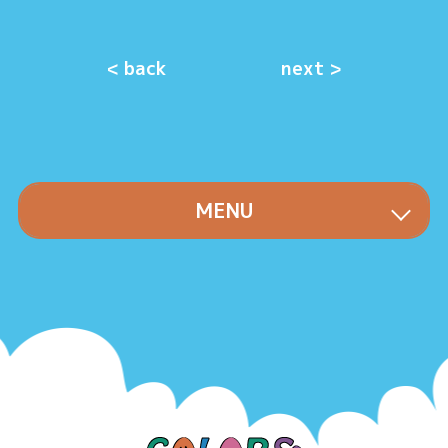
< back
next >
MENU