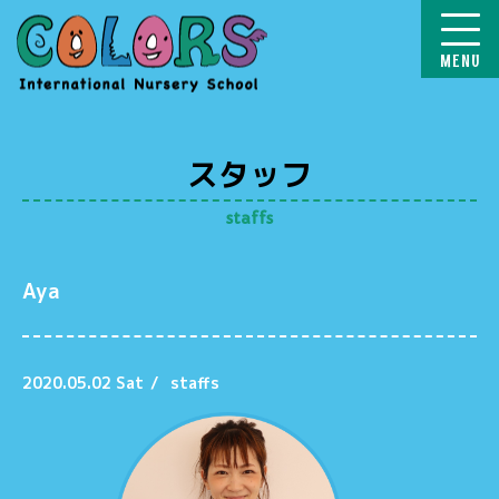
COLORS
スタッフ
staffs
Aya
2020.05.02 Sat
/
staffs