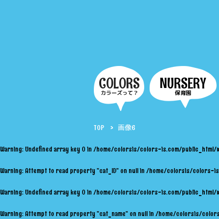
COLORS
NURSERY
カラーズって？
保育園
TOP
画像6
Warning
: Undefined array key 0 in
/home/colorsis/colors-is.com/public_html/
Warning
: Attempt to read property "cat_ID" on null in
/home/colorsis/colors-is
Warning
: Undefined array key 0 in
/home/colorsis/colors-is.com/public_html/
Warning
: Attempt to read property "cat_name" on null in
/home/colorsis/colors