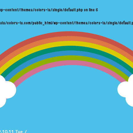
wp-content/themes/colors-is/single/default.php
on line
6
sis/colors-is.com/public_html/wp-content/themes/colors-is/single/default.
.10.11 Tue
/