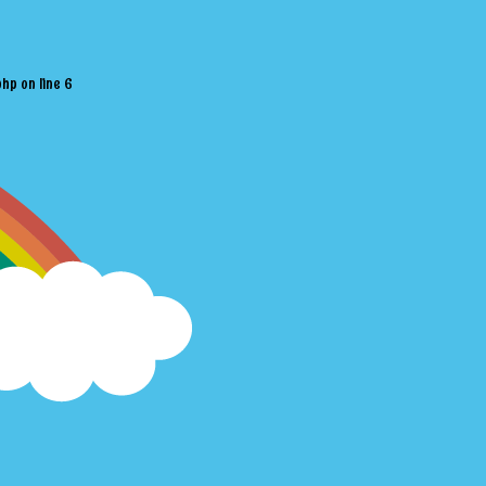
php
on line
6