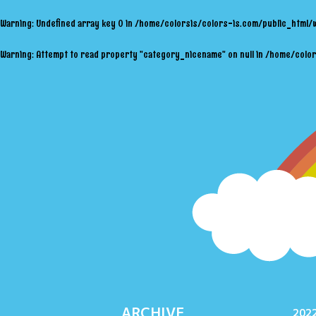
Warning
: Undefined array key 0 in
/home/colorsis/colors-is.com/public_html/
Warning
: Attempt to read property "category_nicename" on null in
/home/color
ARCHIVE
2022