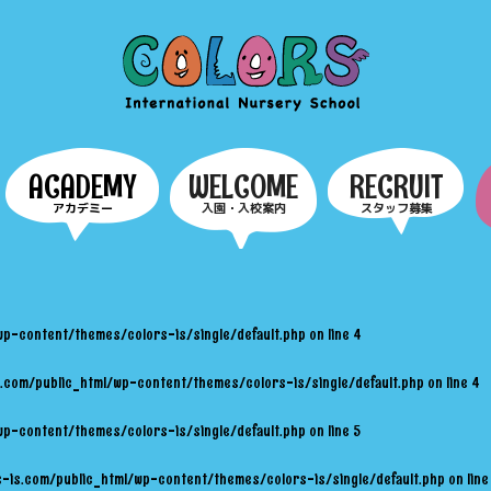
COLORS
ACADEMY
WELCOME
RECRUIT
アカデミー
入園・入校案内
スタッフ募集
wp-content/themes/colors-is/single/default.php
on line
4
.com/public_html/wp-content/themes/colors-is/single/default.php
on line
4
wp-content/themes/colors-is/single/default.php
on line
5
-is.com/public_html/wp-content/themes/colors-is/single/default.php
on lin