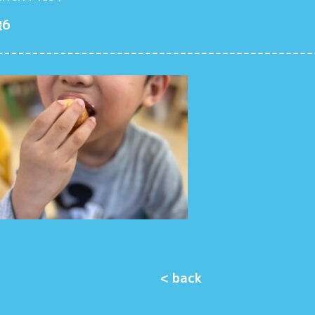
6
< back