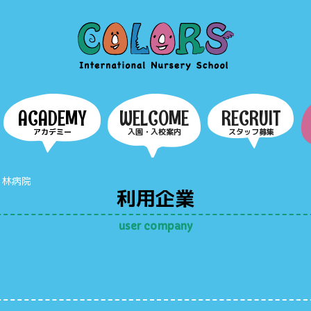
COLORS
ACADEMY
WELCOME
RECRUIT
アカデミー
入園・入校案内
スタッフ募集
 林病院
利用企業
user company