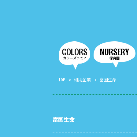
COLORS
NURSERY
カラーズって？
保育園
TOP
利用企業
富国生命
富国生命