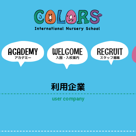
COLORS
ACADEMY
WELCOME
RECRUIT
アカデミー
入園・入校案内
スタッフ募集
利用企業
user company