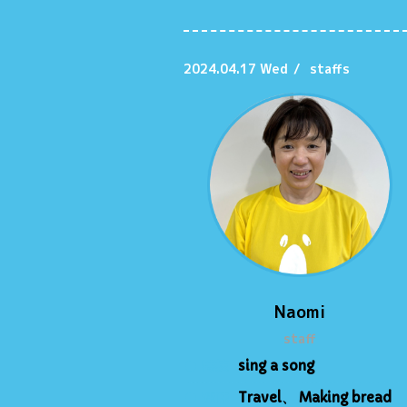
2024.04.17 Wed
/
staffs
Naomi
staff
● 特技
sing a song
● 趣味
Travel、 Making bread