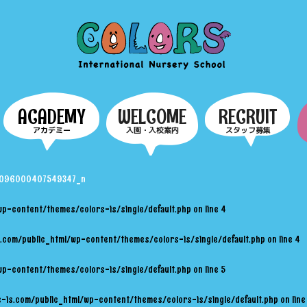
COLORS
ACADEMY
WELCOME
RECRUIT
アカデミー
入園・入校案内
スタッフ募集
35096000407549347_n
wp-content/themes/colors-is/single/default.php
on line
4
.com/public_html/wp-content/themes/colors-is/single/default.php
on line
4
wp-content/themes/colors-is/single/default.php
on line
5
-is.com/public_html/wp-content/themes/colors-is/single/default.php
on lin