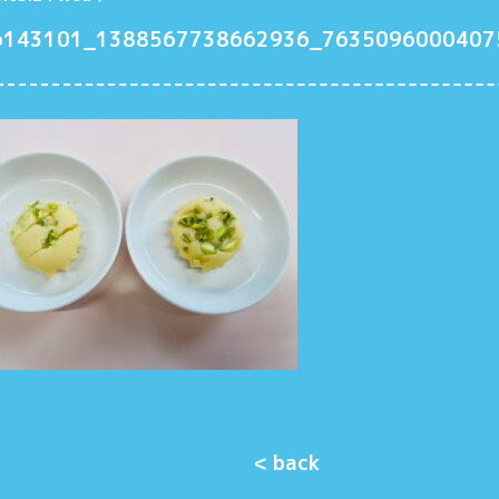
6143101_1388567738662936_7635096000407
< back