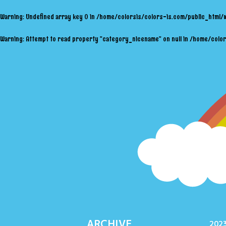
Warning
: Undefined array key 0 in
/home/colorsis/colors-is.com/public_html/
Warning
: Attempt to read property "category_nicename" on null in
/home/color
ARCHIVE
2023