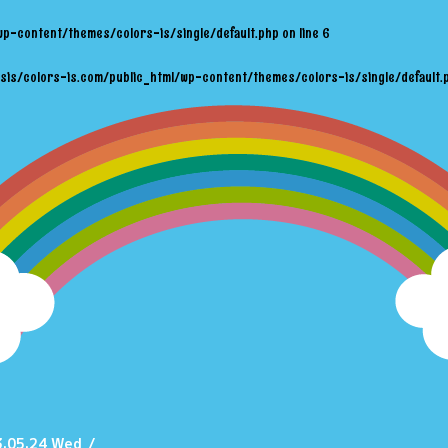
wp-content/themes/colors-is/single/default.php
on line
6
sis/colors-is.com/public_html/wp-content/themes/colors-is/single/default.
.05.24 Wed
/