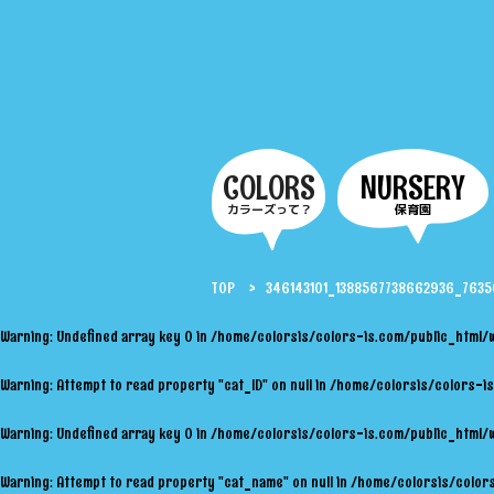
COLORS
NURSERY
カラーズって？
保育園
TOP
346143101_1388567738662936_76
Warning
: Undefined array key 0 in
/home/colorsis/colors-is.com/public_html/
Warning
: Attempt to read property "cat_ID" on null in
/home/colorsis/colors-is
Warning
: Undefined array key 0 in
/home/colorsis/colors-is.com/public_html/
Warning
: Attempt to read property "cat_name" on null in
/home/colorsis/colors