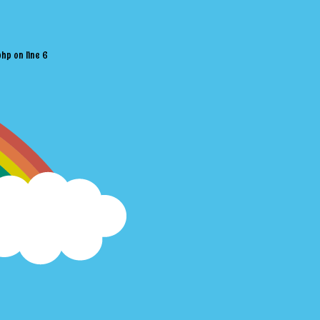
php
on line
6