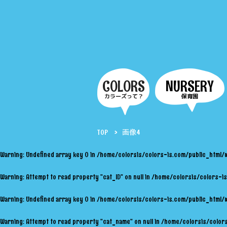
COLORS
NURSERY
カラーズって？
保育園
TOP
画像4
Warning
: Undefined array key 0 in
/home/colorsis/colors-is.com/public_html/
Warning
: Attempt to read property "cat_ID" on null in
/home/colorsis/colors-is
Warning
: Undefined array key 0 in
/home/colorsis/colors-is.com/public_html/
Warning
: Attempt to read property "cat_name" on null in
/home/colorsis/colors