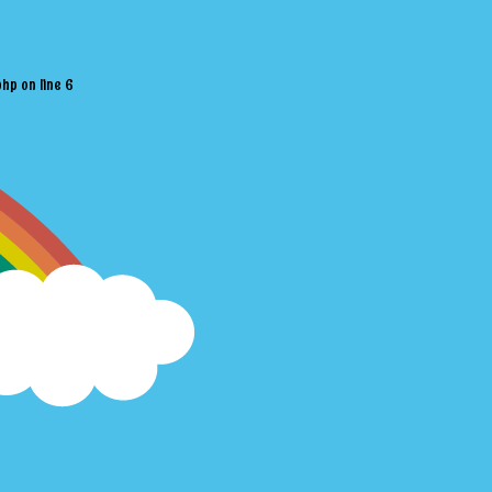
php
on line
6