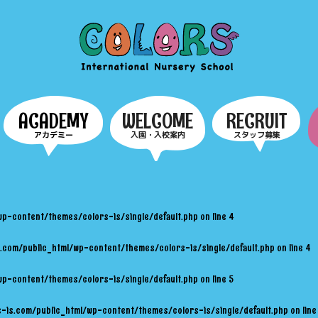
COLORS
ACADEMY
WELCOME
RECRUIT
アカデミー
入園・入校案内
スタッフ募集
wp-content/themes/colors-is/single/default.php
on line
4
.com/public_html/wp-content/themes/colors-is/single/default.php
on line
4
wp-content/themes/colors-is/single/default.php
on line
5
-is.com/public_html/wp-content/themes/colors-is/single/default.php
on lin