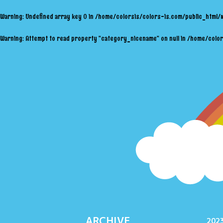
Warning
: Undefined array key 0 in
/home/colorsis/colors-is.com/public_html/
Warning
: Attempt to read property "category_nicename" on null in
/home/color
ARCHIVE
2023