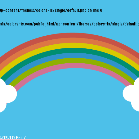
wp-content/themes/colors-is/single/default.php
on line
6
sis/colors-is.com/public_html/wp-content/themes/colors-is/single/default.
.03.10 Fri
/