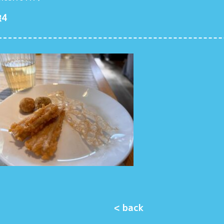
4
< back