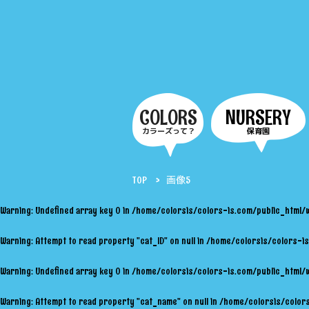
COLORS
NURSERY
カラーズって？
保育園
TOP
画像5
Warning
: Undefined array key 0 in
/home/colorsis/colors-is.com/public_html/
Warning
: Attempt to read property "cat_ID" on null in
/home/colorsis/colors-is
Warning
: Undefined array key 0 in
/home/colorsis/colors-is.com/public_html/
Warning
: Attempt to read property "cat_name" on null in
/home/colorsis/colors