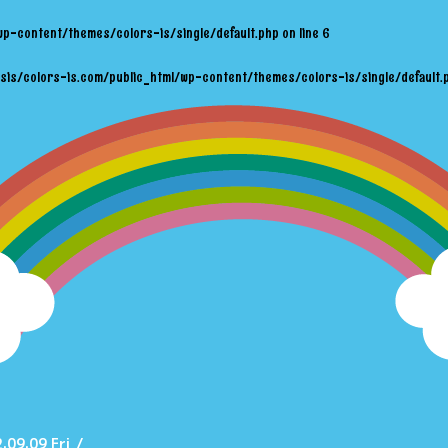
wp-content/themes/colors-is/single/default.php
on line
6
sis/colors-is.com/public_html/wp-content/themes/colors-is/single/default.
.09.09 Fri
/