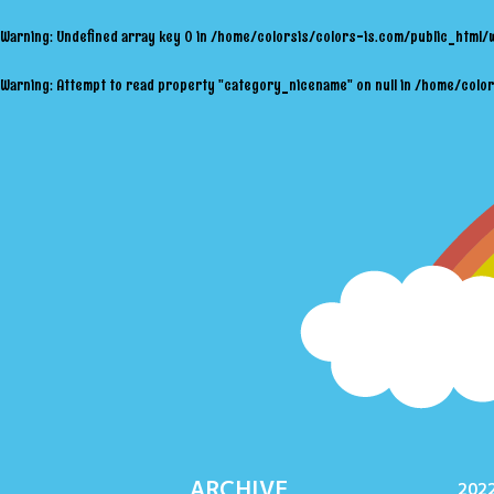
Warning
: Undefined array key 0 in
/home/colorsis/colors-is.com/public_html/
Warning
: Attempt to read property "category_nicename" on null in
/home/color
ARCHIVE
2022