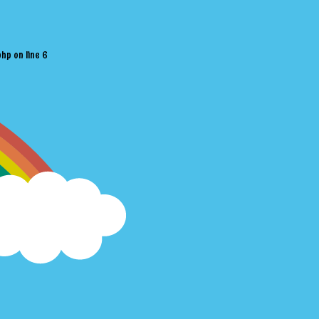
php
on line
6