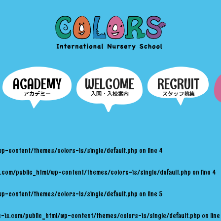
COLORS
ACADEMY
WELCOME
RECRUIT
アカデミー
入園・入校案内
スタッフ募集
wp-content/themes/colors-is/single/default.php
on line
4
.com/public_html/wp-content/themes/colors-is/single/default.php
on line
4
wp-content/themes/colors-is/single/default.php
on line
5
-is.com/public_html/wp-content/themes/colors-is/single/default.php
on lin