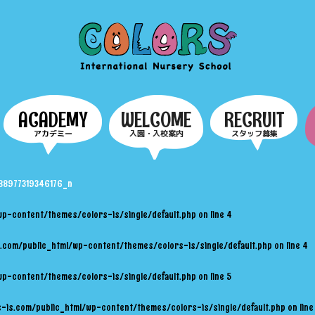
COLORS
ACADEMY
WELCOME
RECRUIT
アカデミー
入園・入校案内
スタッフ募集
88977319346176_n
wp-content/themes/colors-is/single/default.php
on line
4
.com/public_html/wp-content/themes/colors-is/single/default.php
on line
4
wp-content/themes/colors-is/single/default.php
on line
5
-is.com/public_html/wp-content/themes/colors-is/single/default.php
on lin