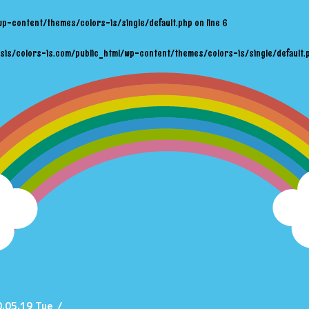
wp-content/themes/colors-is/single/default.php
on line
6
sis/colors-is.com/public_html/wp-content/themes/colors-is/single/default.
.05.19 Tue
/