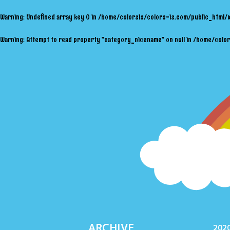
Warning
: Undefined array key 0 in
/home/colorsis/colors-is.com/public_html/
Warning
: Attempt to read property "category_nicename" on null in
/home/color
ARCHIVE
2020