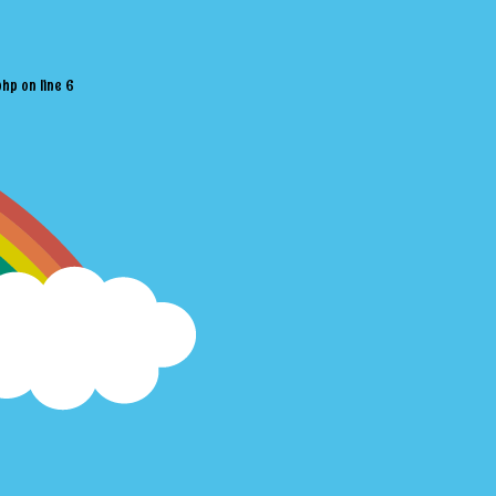
php
on line
6