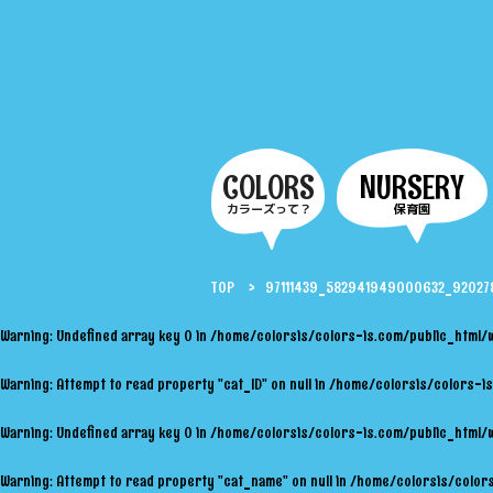
COLORS
NURSERY
カラーズって？
保育園
TOP
97111439_582941949000632_92027
Warning
: Undefined array key 0 in
/home/colorsis/colors-is.com/public_html/
Warning
: Attempt to read property "cat_ID" on null in
/home/colorsis/colors-is
Warning
: Undefined array key 0 in
/home/colorsis/colors-is.com/public_html/
Warning
: Attempt to read property "cat_name" on null in
/home/colorsis/colors