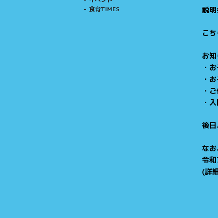
食育TIMES
説明
こち
お知
・お
・お
・ご
・入
後日
なお
令和
(詳