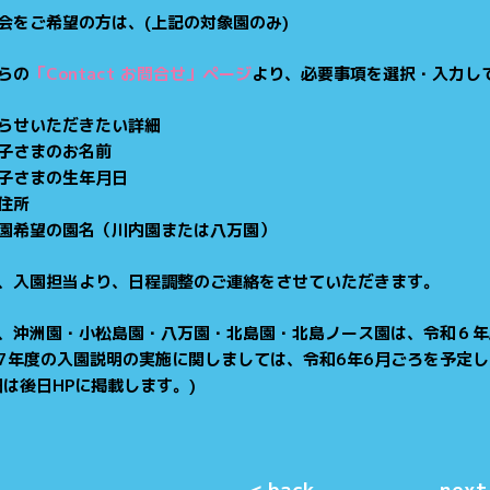
会をご希望の方は、(上記の対象園のみ)
らの
「Contact お問合せ」ページ
より、必要事項を選択・入力し
らせいただきたい詳細
子さまのお名前
子さまの生年月日
住所
園希望の園名（川内園または八万園）
、入園担当より、日程調整のご連絡をさせていただきます。
、沖洲園・小松島園・八万園・北島園・北島ノース園は、令和６年
7年度の入園説明の実施に関しましては、令和6年6月ごろを予定
細は後日HPに掲載します。)