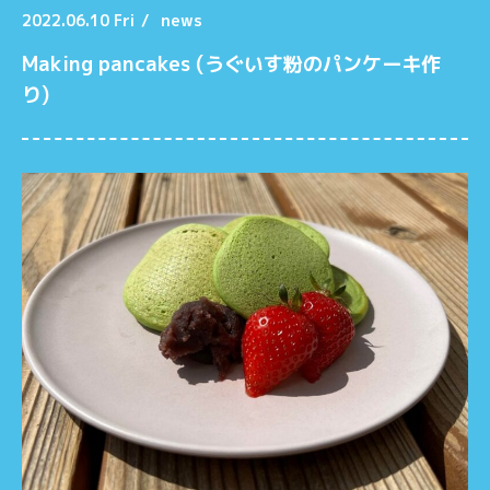
2022.06.10 Fri
/
news
Making pancakes (うぐいす粉のパンケーキ作
り)