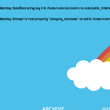
Warning
: Undefined array key 0 in
/home/colorsis/colors-is.com/public_html/
Warning
: Attempt to read property "category_nicename" on null in
/home/color
ARCHIVE
2021