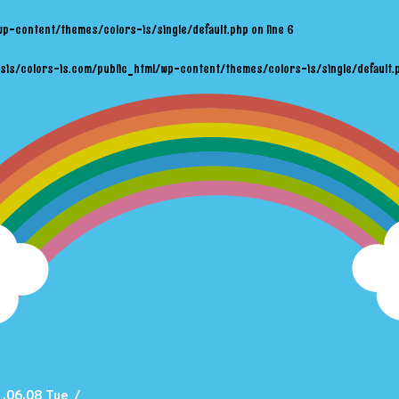
wp-content/themes/colors-is/single/default.php
on line
6
sis/colors-is.com/public_html/wp-content/themes/colors-is/single/default.
.06.08 Tue
/