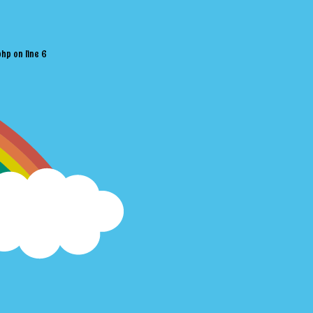
php
on line
6