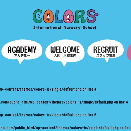
COLORS
ACADEMY
WELCOME
RECRUIT
アカデミー
入園・入校案内
スタッフ募集
wp-content/themes/colors-is/single/default.php
on line
4
.com/public_html/wp-content/themes/colors-is/single/default.php
on line
4
wp-content/themes/colors-is/single/default.php
on line
5
-is.com/public_html/wp-content/themes/colors-is/single/default.php
on lin