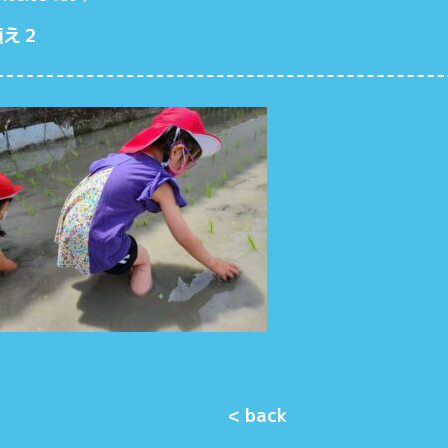
植え２
< back