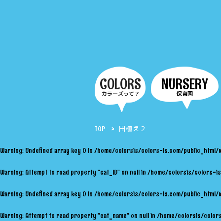
COLORS
NURSERY
カラーズって？
保育園
TOP
田植え２
Warning
: Undefined array key 0 in
/home/colorsis/colors-is.com/public_html/
Warning
: Attempt to read property "cat_ID" on null in
/home/colorsis/colors-is
Warning
: Undefined array key 0 in
/home/colorsis/colors-is.com/public_html/
Warning
: Attempt to read property "cat_name" on null in
/home/colorsis/colors