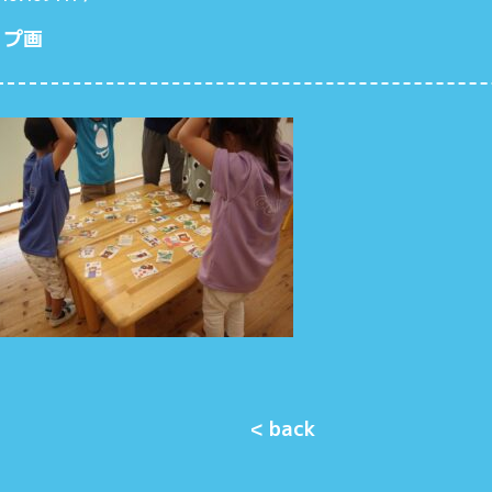
ップ画
< back