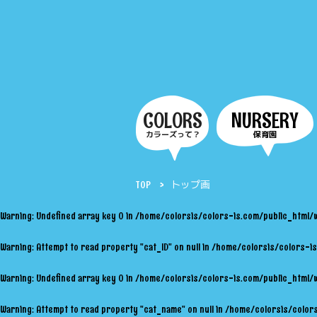
COLORS
NURSERY
カラーズって？
保育園
TOP
トップ画
Warning
: Undefined array key 0 in
/home/colorsis/colors-is.com/public_html/
Warning
: Attempt to read property "cat_ID" on null in
/home/colorsis/colors-is
Warning
: Undefined array key 0 in
/home/colorsis/colors-is.com/public_html/
Warning
: Attempt to read property "cat_name" on null in
/home/colorsis/colors