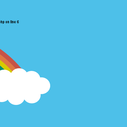
php
on line
6