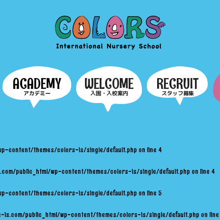
COLORS
ACADEMY
WELCOME
RECRUIT
アカデミー
入園・入校案内
スタッフ募集
wp-content/themes/colors-is/single/default.php
on line
4
.com/public_html/wp-content/themes/colors-is/single/default.php
on line
4
wp-content/themes/colors-is/single/default.php
on line
5
-is.com/public_html/wp-content/themes/colors-is/single/default.php
on lin