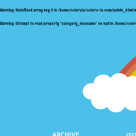
Warning
: Undefined array key 0 in
/home/colorsis/colors-is.com/public_html/
Warning
: Attempt to read property "category_nicename" on null in
/home/color
ARCHIVE
2021