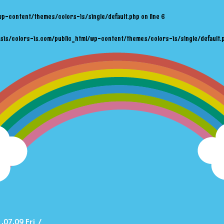
wp-content/themes/colors-is/single/default.php
on line
6
sis/colors-is.com/public_html/wp-content/themes/colors-is/single/default.
.07.09 Fri
/