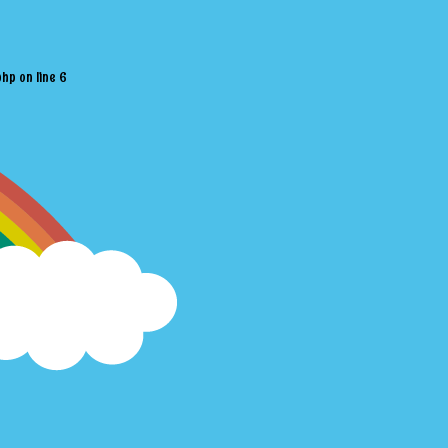
php
on line
6