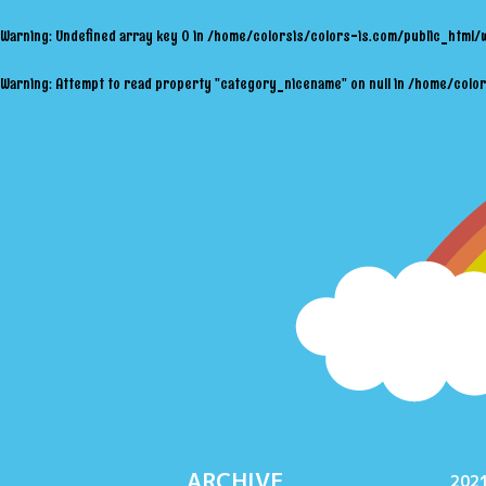
Warning
: Undefined array key 0 in
/home/colorsis/colors-is.com/public_html/
Warning
: Attempt to read property "category_nicename" on null in
/home/color
ARCHIVE
2021