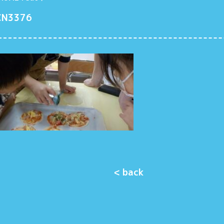
CN3376
< back