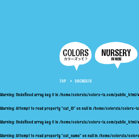
COLORS
NURSERY
カラーズって？
保育園
TOP
DSCN3376
Warning
: Undefined array key 0 in
/home/colorsis/colors-is.com/public_html/
Warning
: Attempt to read property "cat_ID" on null in
/home/colorsis/colors-is
Warning
: Undefined array key 0 in
/home/colorsis/colors-is.com/public_html/
Warning
: Attempt to read property "cat_name" on null in
/home/colorsis/colors