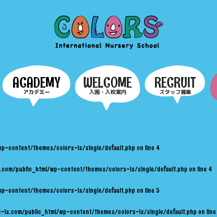
COLORS
ACADEMY
WELCOME
RECRUIT
アカデミー
入園・入校案内
スタッフ募集
wp-content/themes/colors-is/single/default.php
on line
4
.com/public_html/wp-content/themes/colors-is/single/default.php
on line
4
wp-content/themes/colors-is/single/default.php
on line
5
-is.com/public_html/wp-content/themes/colors-is/single/default.php
on lin