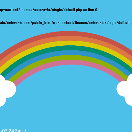
wp-content/themes/colors-is/single/default.php
on line
6
sis/colors-is.com/public_html/wp-content/themes/colors-is/single/default.
.07.24 Sat
/